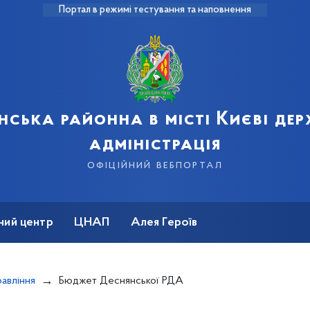
Портал в режимі тестування та наповнення
нська районна в місті Києві де
адміністрація
офіційний вебпортал
ний центр
ЦНАП
Алея Героїв
авління
Бюджет Деснянської РДА