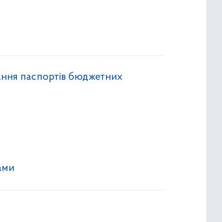
ання паспортів бюджетних
и
ами