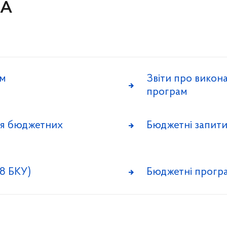
ДА
ам
Звіти про викон
програм
ня бюджетних
Бюджетні запит
8 БКУ)
Бюджетні прогр