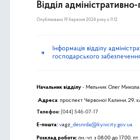
Відділ адміністративно
Опубліковано 19 березня 2024 року о 11:12
Інформація відділу адміністр
господарського забезпеченн
Начальник відділу
- Мельник Олег Микол
Адреса
: проспект Червоної Калини, 29, ка
Телефон:
(044) 546-07-17
Е-пошта:
v
agz
_desnrda@kyivcity.gov.ua
Розклад роботи:
пн.-чт. з 08.00 до 17.00, пт.