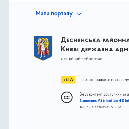
Мапа порталу
Деснянська районна 
Києві державна адмі
офіційний вебпортал
Портал працює в тестовому
Весь контент доступний за 
Commons Attribution 4.0 Int
якщо не зазначено інше