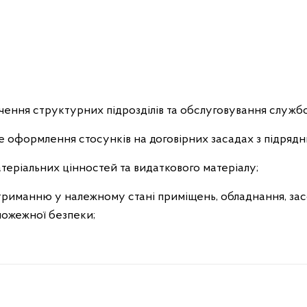
ечення структурних підрозділів та обслуговування служб
е оформлення стосунків на договірних засадах з підрядн
атеріальних цінностей та видаткового матеріалу;
утриманню у належному стані приміщень, обладнання, засо
 пожежної безпеки;