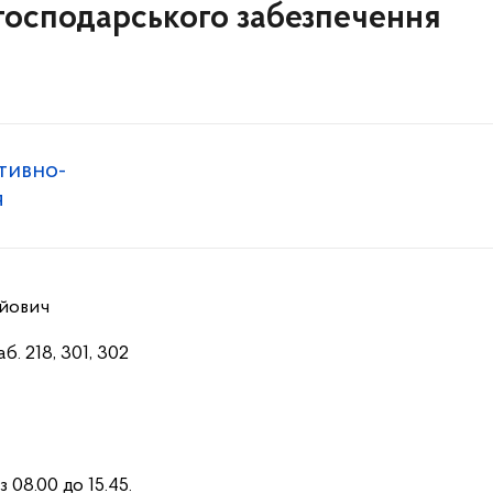
-господарського забезпечення
ативно-
я
айович
б. 218, 301, 302
 з 08.00 до 15.45.