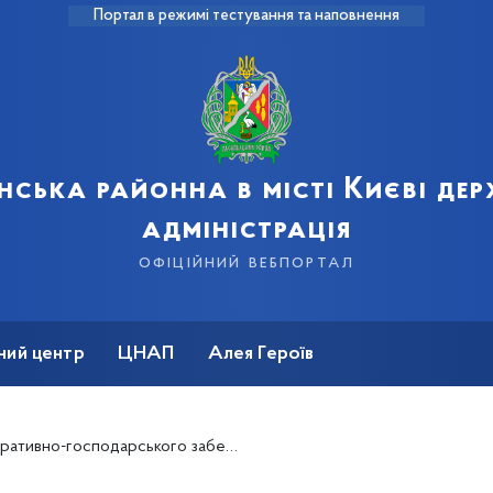
Портал в режимі тестування та наповнення
нська районна в місті Києві де
адміністрація
офіційний вебпортал
ний центр
ЦНАП
Алея Героїв
ативно-господарського забезпечення