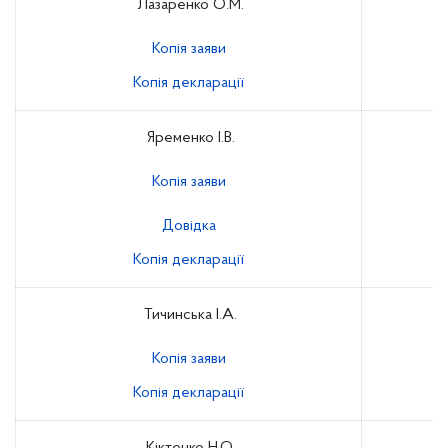
Лазаренко О.М.
Копія заяви
Копія декларації
Яременко І.В.
Копія заяви
Довідка
Копія декларації
Тичинська І.А.
Копія заяви
Копія декларації