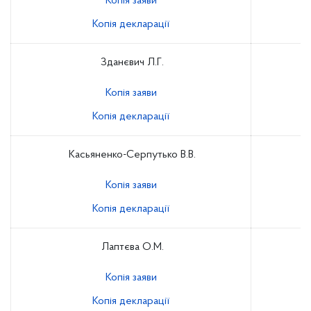
Копія заяви
Копія декларації
Зданєвич Л.Г.
Копія заяви
Копія декларації
Касьяненко-Серпутько В.В.
Копія заяви
Копія декларації
Лаптєва О.М.
Копія заяви
Копія декларації