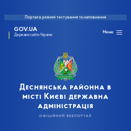
Портал в режимі тестування та наповнення
GOV.UA
Меню
Державні сайти України
Деснянська районна в
місті Києві державна
адміністрація
офіційний вебпортал