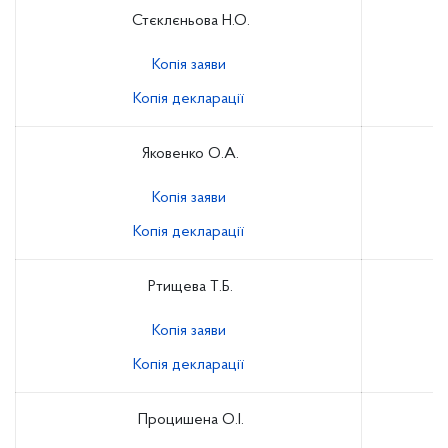
Стєклєньова Н.О.
Копія заяви
Копія декларації
Яковенко О.А.
Копія заяви
Копія декларації
Ртищева Т.Б.
Копія заяви
Копія декларації
Процишена О.І.