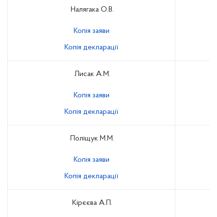
Налягака О.В.
Копія заяви
Копія декларації
Лисак А.М.
Копія заяви
Копія декларації
Поліщук М.М.
Копія заяви
Копія декларації
Кірєєва А.П.