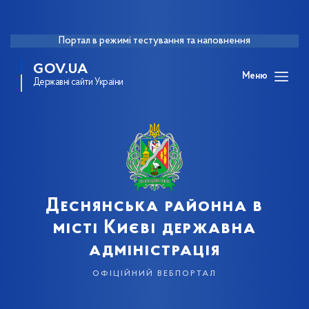
Портал в режимі тестування та наповнення
GOV.UA
Меню
Державні сайти України
Деснянська районна в
місті Києві державна
адміністрація
офіційний вебпортал