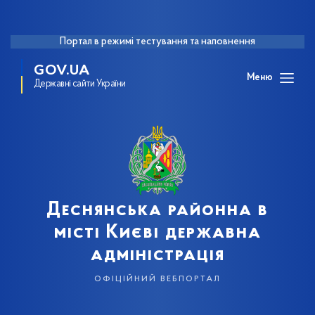
Портал в режимі тестування та наповнення
GOV.UA
Меню
Державні сайти України
Деснянська районна в
місті Києві державна
адміністрація
офіційний вебпортал