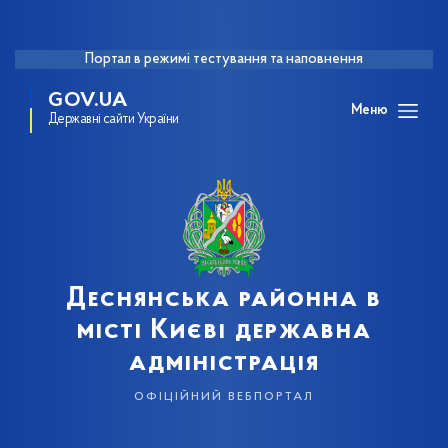
Портал в режимі тестування та наповнення
GOV.UA
Меню
Державні сайти України
Деснянська районна в
місті Києві державна
адміністрація
офіційний вебпортал