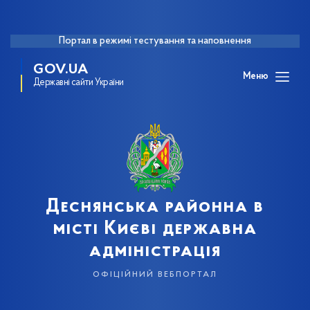
Портал в режимі тестування та наповнення
GOV.UA
Меню
Державні сайти України
Деснянська районна в
місті Києві державна
адміністрація
офіційний вебпортал