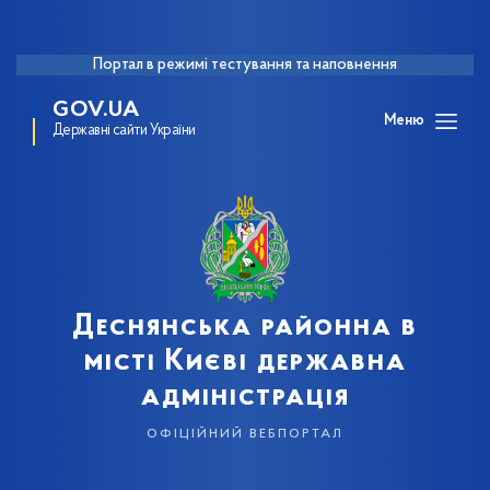
Портал в режимі тестування та наповнення
GOV.UA
Меню
Державні сайти України
Деснянська районна в
місті Києві державна
адміністрація
офіційний вебпортал