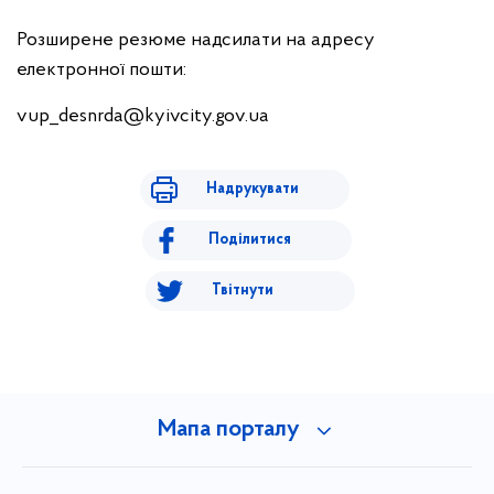
Розширене резюме надсилати на адресу
електронної пошти:
vup_desnrda@kyivcity.gov.ua
Надрукувати
Поділитися
Твітнути
Мапа порталу