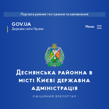
Портал в режимі тестування та наповнення
GOV.UA
Меню
Державні сайти України
Деснянська районна в
місті Києві державна
адміністрація
офіційний вебпортал