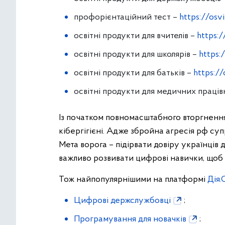
профорієнтаційний тест –
https://osvi
освітні продукти для вчителів –
https:/
освітні продукти для школярів –
https:
освітні продукти для батьків –
https:/
освітні продукти для медичних праців
Із початком повномасштабного вторгнення 
кібергігієні. Адже збройна агресія рф су
Мета ворога – підірвати довіру українців
важливо розвивати цифрові навички, щоб за
Тож найпопулярнішими на платформі
Дія.
Цифрові держслужбовці
;
Програмування для новачків
;