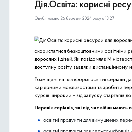
Дія.Освіта: корисні рес
Опубліковано 26 березня 2024 року о 13:27
скористатися безкоштовними освітніми ре
дорослих і дітей. Як повідомляє Міністер
доступну освіту завдяки дистанційному н
Розміщені на платформі освітні серіали д
кар’єрними можливостями та зробити перш
курсів широкий – від запуску стартапів д
Перелік серіалів, які під час війни мають
освітні продукти для вимушених пере
освітні продукти для держслужбовців