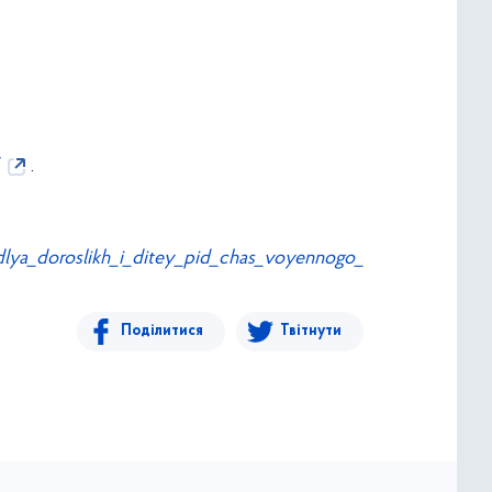
/
.
_dlya_doroslikh_i_ditey_pid_chas_voyennogo_
Поділитися
Твітнути