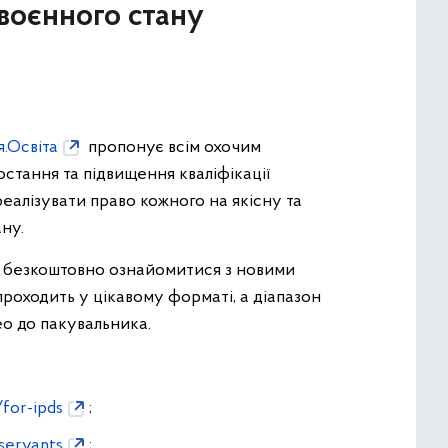
 воєнного стану
я.Освіта
пропонує всім охочим
стання та підвищення кваліфікації
реалізувати право кожного на якісну та
ну.
, безкоштовно ознайомитися з новими
роходить у цікавому форматі, а діапазон
ео до пакувальника.
/for-ipds
;
-servants
;