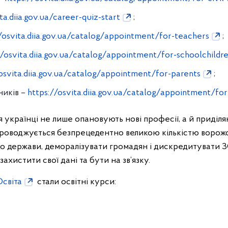
ta.diia.gov.ua/career-quiz-start
;
/osvita.diia.gov.ua/catalog/appointment/for-teachers
;
//osvita.diia.gov.ua/catalog/appointment/for-schoolchildr
/osvita.diia.gov.ua/catalog/appointment/for-parents
;
ників –
https://osvita.diia.gov.ua/catalog/appointment/fo
українці не лише опановують нові професії, а й приділя
проводжується безпрецедентно великою кількістю ворожої 
 до держави, деморалізувати громадян і дискредитувати З
хистити свої дані та бути на зв’язку.
Освіта
стали освітні курси: