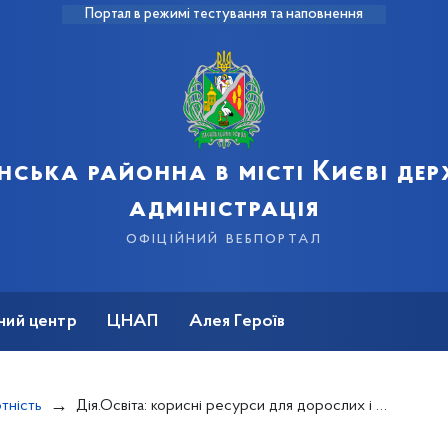
Портал в режимі тестування та наповнення
нська районна в місті Києві де
адміністрація
офіційний вебпортал
ний центр
ЦНАП
Алея Героїв
тність
Дія.Освіта: корисні ресурси для дорослих і дітей під час воєнного стану