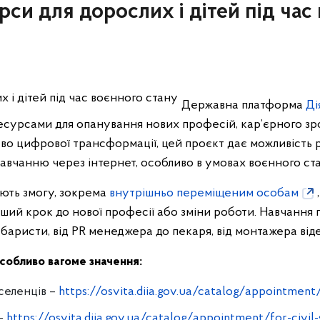
урси для дорослих і дітей під час
Державна платформа
Ді
сурсами для опанування нових професій, кар’єрного зро
ство цифрової трансформації, цей проєкт дає можливість 
авчанню через інтернет, особливо в умовах воєнного ста
ають змогу, зокрема
внутрішньо переміщеним особам
ий крок до нової професії або зміни роботи. Навчання п
о баристи, від PR менеджера до пекаря, від монтажера від
 особливо вагоме значення:
селенців –
https://osvita.diia.gov.ua/catalog/appointment
 –
https://osvita.diia.gov.ua/catalog/appointment/for-civil