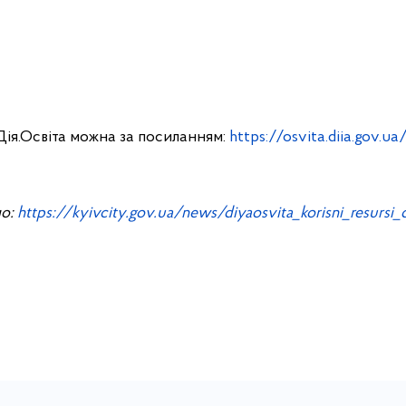
ія.Освіта можна за посиланням:
https://osvita.diia.gov.ua
о:
https://kyivcity.gov.ua/news/diyaosvita_korisni_resursi