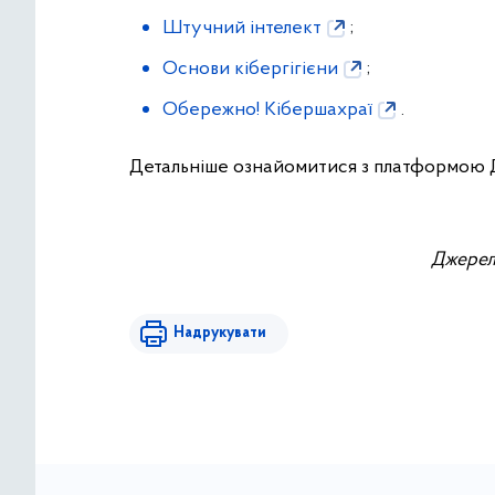
Штучний інтелект
;
Основи кібергігієни
;
Обережно! Кібершахраї
.
Детальніше ознайомитися з платформою Д
Джерел
Надрукувати