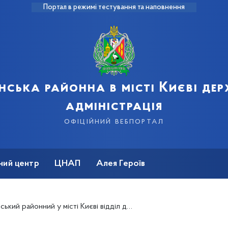
Портал в режимі тестування та наповнення
нська районна в місті Києві де
адміністрація
офіційний вебпортал
ний центр
ЦНАП
Алея Героїв
ті Києві відділ державної реєстрації актів цивільного стану Центрального міжрегіонального управління Міністерства юстиції (м. Київ)