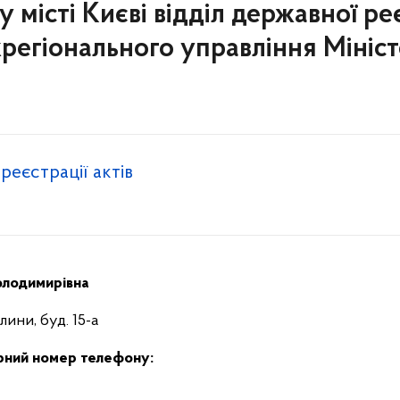
місті Києві відділ державної реє
егіонального управління Міністер
реєстрації актів
олодимирівна
лини, буд. 15-а
рний номер телефону: