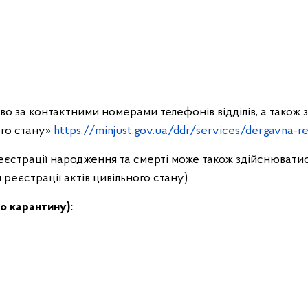
 за контактними номерами телефонів відділів, а також
ого стану»
https://minjust.gov.ua/ddr/services/dergavna-re
єстрації народження та смерті може також здійснюватис
 реєстрації актів цивільного стану).
о карантину):