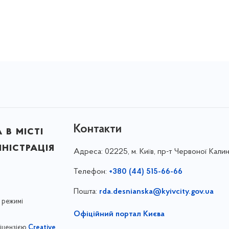
Контакти
в місті
ністрація
Адреса:
02225, м. Київ, пр-т Червоної Калин
Телефон:
+380 (44) 515-66-66
Пошта:
rda.desnianska@kyivcity.gov.ua
 режимі
Офіційний портал Києва
ліцензією
Creative