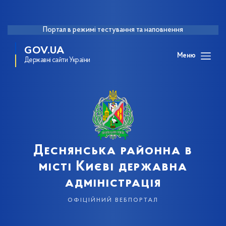
Портал в режимі тестування та наповнення
GOV.UA
Меню
Державні сайти України
Деснянська районна в
місті Києві державна
адміністрація
офіційний вебпортал