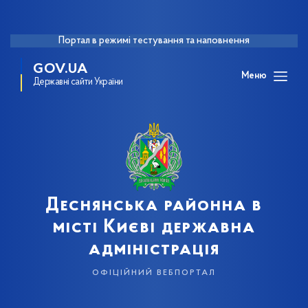
Портал в режимі тестування та наповнення
GOV.UA
Меню
Державні сайти України
Деснянська районна в
місті Києві державна
адміністрація
офіційний вебпортал