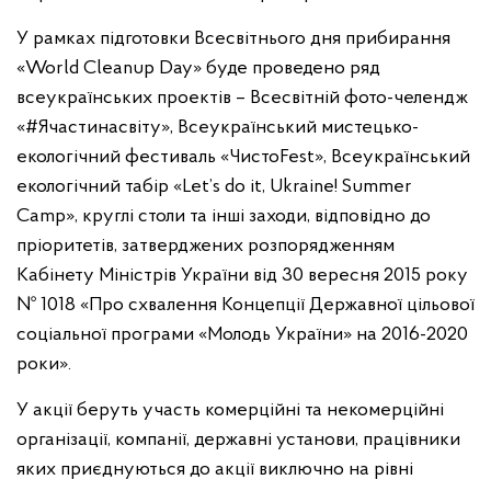
У рамках підготовки Всесвітнього дня прибирання
«World Cleanup Day» буде проведено ряд
всеукраїнських проектів – Всесвітній фото-челендж
«#Ячастинасвіту», Всеукраїнський мистецько-
екологічний фестиваль «ЧистоFest», Всеукраїнський
екологічний табір «Let’s do it, Ukraine! Summer
Camp», круглі столи та інші заходи, відповідно до
пріоритетів, затверджених розпорядженням
Кабінету Міністрів України від 30 вересня 2015 року
№ 1018 «Про схвалення Концепції Державної цільової
соціальної програми «Молодь України» на 2016-2020
роки».
У акції беруть участь комерційні та некомерційні
організації, компанії, державні установи, працівники
яких приєднуються до акції виключно на рівні