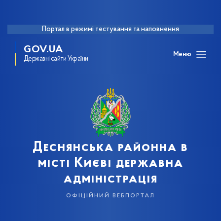
Портал в режимі тестування та наповнення
GOV.UA
Меню
Державні сайти України
Деснянська районна в
місті Києві державна
адміністрація
офіційний вебпортал