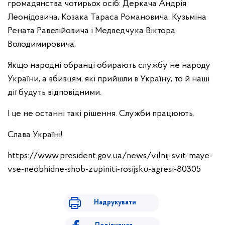
громадянства чотирьох осіб: Деркача Андрія
Леонідовича, Козака Тараса Романовича, Кузьміна
Рената Равелійовича і Медведчука Віктора
Володимировича.
Якщо народні обранці обирають службу не народу
України, а вбивцям, які прийшли в Україну, то й наші
дії будуть відповідними.
І це не останні такі рішення. Служби працюють.
Слава Україні!
https://www.president.gov.ua/news/vilnij-svit-maye-
vse-neobhidne-shob-zupiniti-rosijsku-agresi-80305
Надрукувати