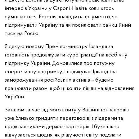
Я дякую Естонії за дуже потужне представництво
інтересів України у Європі. Навіть коли хтось
сумнівається, Естонія знаходить аргументи, як
підтримувати Україну та як посилювати санкційний
тиск на Росію.
Я дякую новому Прем’єр-міністру Ірландії за
готовність продовжувати курс Ірландії на всебічну
підтримку України. Домовилися про потужну
енергетичну підтримку. І подякував Ірландії за
заморожування російських активів – будемо
працювати разом, щоб ці кошти пішли на відновлення
України.
Загалом за час від мого візиту у Вашингтон я провів
уже близько тридцяти переговорів із лідерами та
представниками держав-партнерів. І буквально
відчувається щодня, як рішучості світу подолати