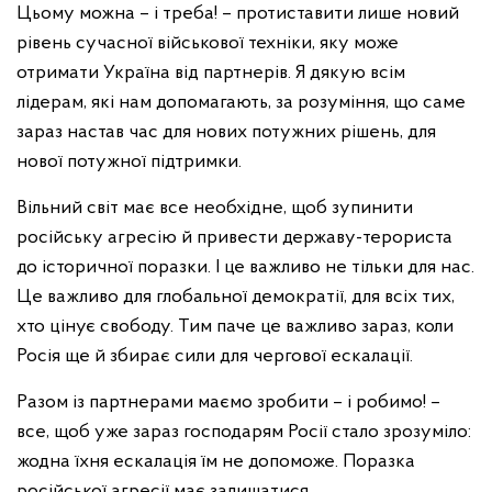
Цьому можна – і треба! – протиставити лише новий
рівень сучасної військової техніки, яку може
отримати Україна від партнерів. Я дякую всім
лідерам, які нам допомагають, за розуміння, що саме
зараз настав час для нових потужних рішень, для
нової потужної підтримки.
Вільний світ має все необхідне, щоб зупинити
російську агресію й привести державу-терориста
до історичної поразки. І це важливо не тільки для нас.
Це важливо для глобальної демократії, для всіх тих,
хто цінує свободу. Тим паче це важливо зараз, коли
Росія ще й збирає сили для чергової ескалації.
Разом із партнерами маємо зробити – і робимо! –
все, щоб уже зараз господарям Росії стало зрозуміло:
жодна їхня ескалація їм не допоможе. Поразка
російської агресії має залишатися