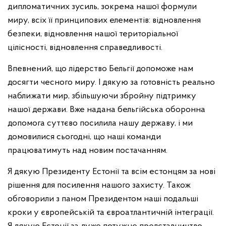
дипломатичних зусиль, зокрема нашої формули
миру, всіх її принципових елементів: відновлення
безпеки, відновлення нашої територіальної
цілісності, відновлення справедливості.
Впевнений, що лідерство Бельгії допоможе нам
досягти чесного миру. І дякую за готовність реально
наближати мир, збільшуючи збройну підтримку
нашої держави. Вже надана бельгійська оборонна
допомога суттєво посилила нашу державу, і ми
домовилися сьогодні, що наші команди
працюватимуть над новим постачанням.
Я дякую Президенту Естонії та всім естонцям за нові
рішення для посилення нашого захисту. Також
обговорили з паном Президентом наші подальші
кроки у європейській та євроатлантичній інтеграції.