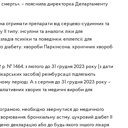
іть смерть», – пояснила директорка Департаменту
жна отримати препарати від серцево-судинних та
І типу; інсуліни та аналоги; ліки для
зладів психіки та поведінки; епілепсії; для
го діабету; хвороби Паркінсона; хронічних хвороб
р. № 1464, з лютого до 31 грудня 2023 року (з дати
карських засобів) реімбурсації підлягають
ому періоді. А з серпня до 31 грудня 2023 року –
аліативних хворих та медичні вироби для
ограмою, необхідно звернутися до медичного
хворювання, бронхіальну астму, цукровий діабет ІІ
адено декларацію або до будь-якого іншого лікаря