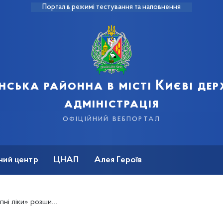
Портал в режимі тестування та наповнення
нська районна в місті Києві де
адміністрація
офіційний вебпортал
ний центр
ЦНАП
Алея Героїв
но – Валентина Гінзбург