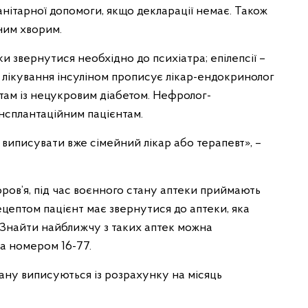
ітарної допомоги, якщо декларації немає. Також
ним хворим.
ки звернутися необхідно до психіатра; епілепсії –
 лікування інсуліном прописує лікар-ендокринолог
там із нецукровим діабетом. Нефролог-
нсплантаційним пацієнтам.
виписувати вже сімейний лікар або терапевт», –
ров’я, під час воєнного стану аптеки приймають
 рецептом пацієнт має звернутися до аптеки, яка
в. Знайти найближчу з таких аптек можна
а номером 16-77.
стану виписуються із розрахунку на місяць