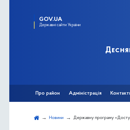
GOV.UA
Державні сайти України
Десня
Про район
Адміністрація
Контакт
Новини
Державну програму «Доступні ліки» розшире