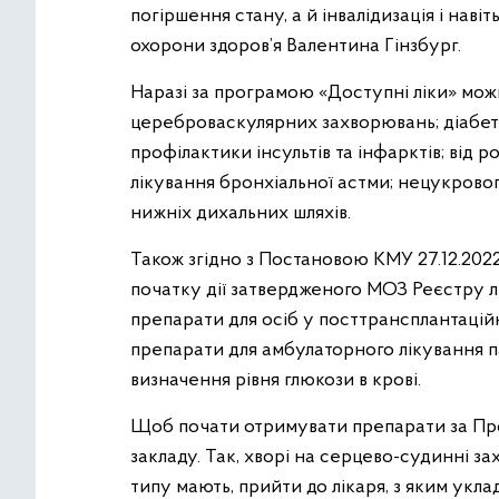
погіршення стану, а й інвалідизація і нав
охорони здоров’я Валентина Гінзбург.
Наразі за програмою «Доступні ліки» мо
цереброваскулярних захворювань; діабету І
профілактики інсультів та інфарктів; від ро
лікування бронхіальної астми; нецукрово
нижніх дихальних шляхів.
Також згідно з Постановою КМУ 27.12.2022 
початку дії затвердженого МОЗ Реєстру лі
препарати для осіб у посттрансплантаційн
препарати для амбулаторного лікування п
визначення рівня глюкози в крові.
Щоб почати отримувати препарати за Пр
закладу. Так, хворі на серцево-судинні за
типу мають, прийти до лікаря, з яким укл