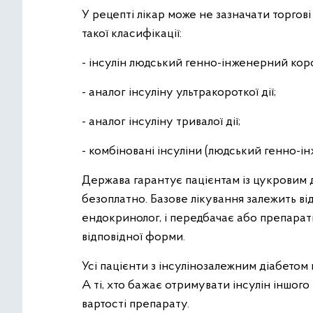
У рецепті лікар може не зазначати торгові 
такої класифікації:
- інсулін людський генно-інженерний корот
- аналог інсуліну ультракороткої дії;
- аналог інсуліну тривалої дії;
- комбіновані інсуліни (людський генно-і
Держава гарантує пацієнтам із цукровим 
безоплатно. Базове лікування залежить від
ендокринолог, і передбачає або препарат
відповідної форми.
Усі пацієнти з інсулінозалежним діабетом
А ті, хто бажає отримувати інсулін іншого
вартості препарату.