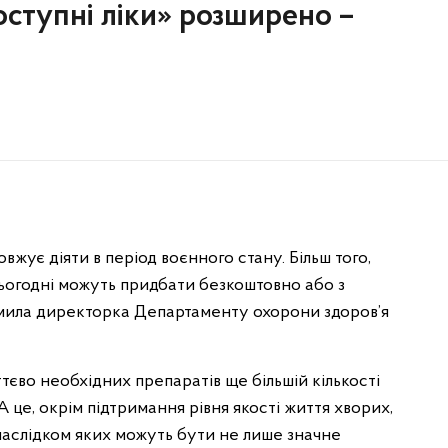
ступні ліки» розширено –
жує діяти в період воєнного стану. Більш того,
і сьогодні можуть придбати безкоштовно або з
омила директорка Департаменту охорони здоров’я
єво необхідних препаратів ще більшій кількості
 це, окрім підтримання рівня якості життя хворих,
наслідком яких можуть бути не лише значне