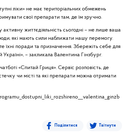
упні ліки» не має територіальних обмежень
римувати свої препарати там, де їм зручно.
 активну життєдіяльність сьогодні – не лише ваша
 люди, які мають сили наближати нашу перемогу.
те їхні поради та призначення. Збережіть себе для
й Україні», – закликала Валентина Гінзбург.
чатботі «Спитай Гриця». Сервіс розповість, де
істечку чи місті та які препарати можна отримати
rogramu_dostupni_liki_rozshireno__valentina_ginzb
Поділитися
Твітнути