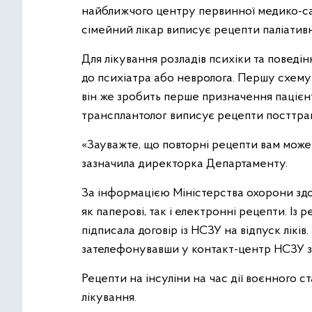
найближчого центру первинної медико-сан
сімейний лікар виписує рецепти паліатив
Для лікування розладів психіки та поведін
до психіатра або невролога. Першу схему
він же зробить перше призначення пацієн
трансплантолог виписує рецепти посттра
«Зауважте, що повторні рецепти вам може 
зазначила директорка Департаменту.
За інформацією Міністерства охорони здо
як паперові, так і електронні рецепти. Із
підписала договір із НСЗУ на відпуск лікі
зателефонувавши у контакт-центр НСЗУ з
Рецепти на інсуліни на час дії воєнного 
лікування.