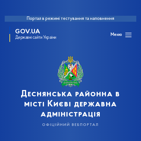
Портал в режимі тестування та наповнення
GOV.UA
Меню
Державні сайти України
Деснянська районна в
місті Києві державна
адміністрація
офіційний вебпортал