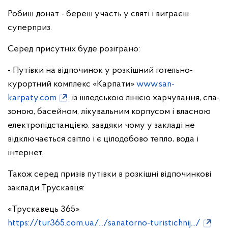
Робиш донат - береш участь у святі і виграєш
суперприз.
Серед присутніх буде розіграно:
- Путівки на відпочинок у розкішний готельно-
курортний комплекс «Карпати»
www.san-
karpaty.com
із шведською лінією харчування, спа-
зоною, басейном, лікувальним корпусом і власною
електропідстанцією, завдяки чому у закладі не
відключається світло і є цілодобово тепло, вода і
інтернет.
Також серед призів путівки в розкішні відпочинкові
заклади Трускавця:
«Трускавець 365»
https://tur365.com.ua/.../sanatorno-turistichnij.../