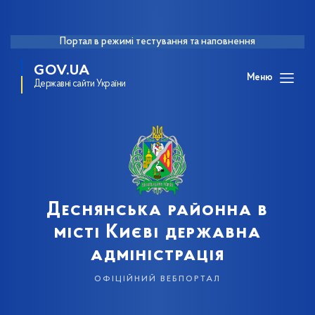
Портал в режимі тестування та наповнення
GOV.UA
Меню
Державні сайти України
Деснянська районна в
місті Києві державна
адміністрація
офіційний вебпортал