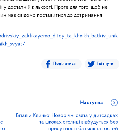
у достатній кількості. Проте для того, щоб не
нин має свідомо поставитися до дотримання
ndrivskiy_zaklikayemo_ditey_ta_khnikh_batkiv_unik
nikh_svyat/
Поділитися
Твітнути
Наступна
Віталій Кличко: Новорічні свята у дитсадках
ас
та школах столиці відбудуться без
го
присутності батьків та гостей