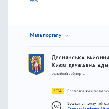
Рогу
Мапа порталу
Деснянська районна 
Києві державна адмі
офіційний вебпортал
Портал працює в тестовому
Весь контент доступний за 