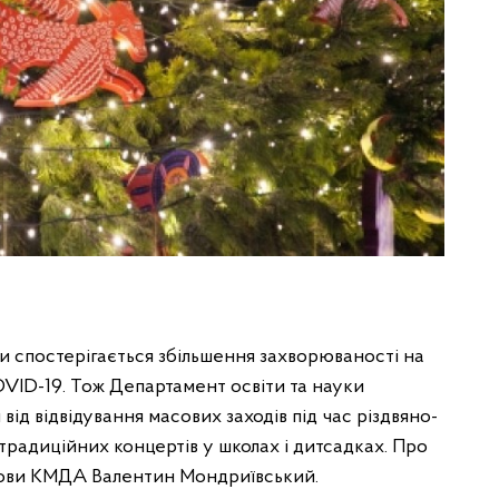
и спостерігається збільшення захворюваності на
COVID-19. Тож Департамент освіти та науки
 від відвідування масових заходів під час різдвяно-
 традиційних концертів у школах і дитсадках. Про
олови КМДА Валентин Мондриївський.