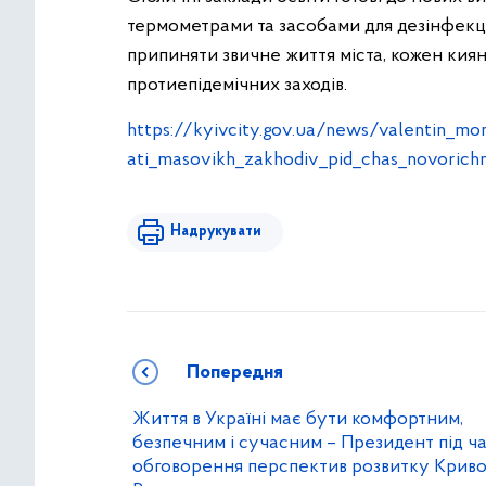
термометрами та засобами для дезінфекції 
припиняти звичне життя міста, кожен кия
протиепідемічних заходів.
https://kyivcity.gov.ua/news/valentin_mo
ati_masovikh_zakhodiv_pid_chas_novorich
Надрукувати
Попередня
Життя в Україні має бути комфортним,
безпечним і сучасним – Президент під ч
обговорення перспектив розвитку Криво