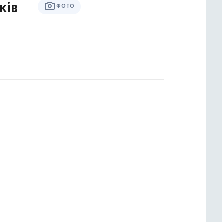
ків
ФОТО