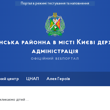
Портал в режимі тестування та наповнення
нська районна в місті Києві де
адміністрація
офіційний вебпортал
ний центр
ЦНАП
Алея Героїв
сових заходів під час новорічних свят