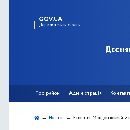
GOV.UA
Державні сайти України
Десня
Про район
Адміністрація
Контакт
Новини
Валентин Мондриївський: Закликаємо дітей та їхніх батьків уникати ма