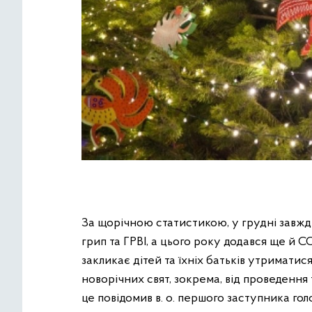
За щорічною статистикою, у грудні завжд
грип та ГРВІ, а цього року додався ще й 
закликає дітей та їхніх батьків утриматися
новорічних свят, зокрема, від проведення
це повідомив в. о. першого заступника г