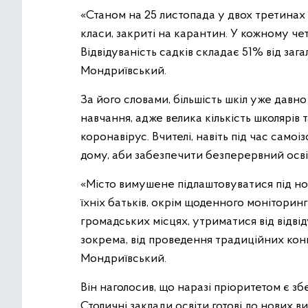
«Станом на 25 листопада у двох третинах 
класи, закриті на карантин. У кожному че
Відвідуваність садків складає 51% від заг
Мондриївський.
За його словами, більшість шкіл уже давн
навчання, адже велика кількість школярів
коронавірус. Вчителі, навіть під час само
дому, аби забезпечити безперервний освіт
«Місто вимушене підлаштовуватися під нов
їхніх батьків, окрім щоденного моніторин
громадських місцях, утриматися від відвід
зокрема, від проведення традиційних конц
Мондриївський.
Він наголосив, що наразі пріоритетом є збе
Столичні заклади освіти готові до нових в