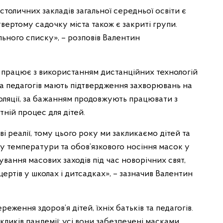
столичних закладів загальної середньої освіти є
твертому садочку міста також є закриті групи.
ального списку», – розповів Валентин
о працює з використанням дистанційних технологій
 та педагогів мають підтвердження захворювань на
ізоляції, за бажанням продовжують працювати з
ній процес для дітей.
і реалії, тому цього року ми закликаємо дітей та
гу температури та обов’язкового носіння масок у
ування масових заходів під час новорічних свят,
ертів у школах і дитсадках», – зазначив Валентин
реження здоров’я дітей, їхніх батьків та педагогів.
икликів пандемії: усі вони забезпечені масками,