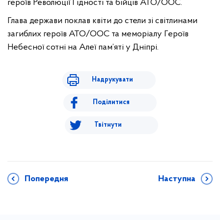
героїв Революції Гідності та бійців АТО/ООС.
Глава держави поклав квіти до стели зі світлинами
загиблих героїв АТО/ООС та меморіалу Героїв
Небесної сотні на Алеї пам’яті у Дніпрі.
Надрукувати
Поділитися
Твітнути
Попередня
Наступна