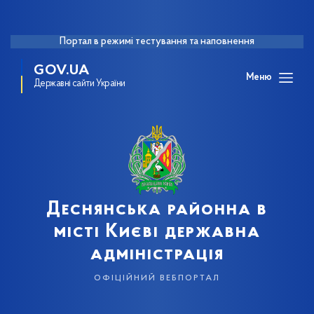
Портал в режимі тестування та наповнення
GOV.UA
Меню
Державні сайти України
Деснянська районна в
місті Києві державна
адміністрація
офіційний вебпортал