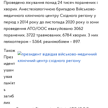
Проведено лікування понад 24 тисяч поранених і
хворих. Анестезіологічною бригадою Військово-
медичного клінічного центру Східного регіону у
період з 2014 року до листопада 2020 року із зони
проведення АТО/ООС евакуйовано 3062
поранених, 3722 травмованих, 6784 хворих. З них
гелікоптером – 5364, реанімобілем – 897.
Також
През
идент
ушан
ував
пам’ят
ь
загиб
лих