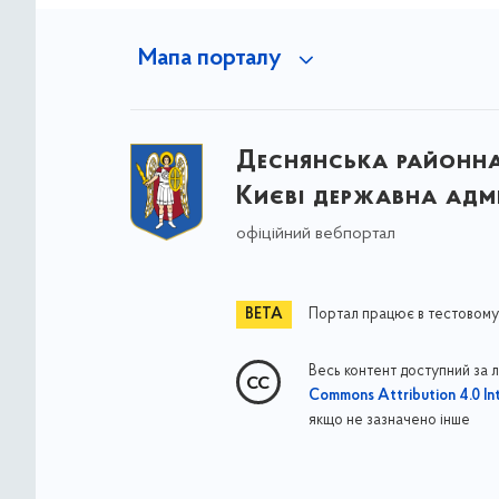
Мапа порталу
Деснянська районна 
Києві державна адмі
офіційний вебпортал
Портал працює в тестовому
Весь контент доступний за 
Commons Attribution 4.0 Int
якщо не зазначено інше