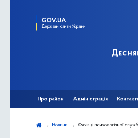
GOV.UA
Державні сайти України
Десня
Про район
Адміністрація
Контакт
Новини
Фахівці психологічної служби Деснянського району взяли 