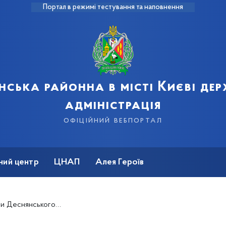
Портал в режимі тестування та наповнення
нська районна в місті Києві де
адміністрація
офіційний вебпортал
ний центр
ЦНАП
Алея Героїв
участь в Міжнародній конференції