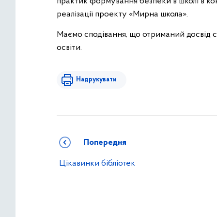
практик формування безпеки в школі в кон
реалізації проекту «Мирна школа».
Маємо сподівання, що отриманий досвід ст
освіти.
Надрукувати
Попередня
Цікавинки бібліотек