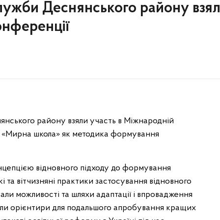
служби Деснянського району взя
онференції
янського району взяли участь в Міжнародній
ь «Мирна школа» як методика формування
нцепцією відновного підходу до формування
кі та вітчизняні практики застосування відновного
али можливості та шляхи адаптації і впровадження
вали орієнтири для подальшого апробування кращих