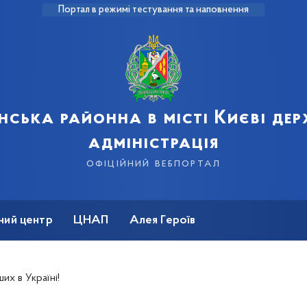
Портал в режимі тестування та наповнення
нська районна в місті Києві де
адміністрація
офіційний вебпортал
ний центр
ЦНАП
Алея Героїв
их в Україні!