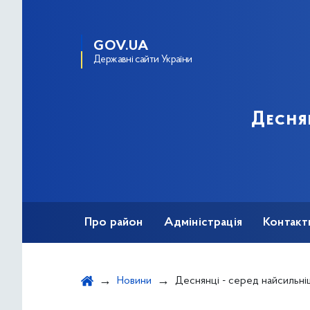
GOV.UA
Державні сайти України
Десня
Про район
Адміністрація
Контакт
Новини
Деснянці - серед найсильніш