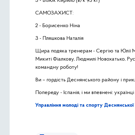
3 - Бізюк Кирило (в/к 93 кг)
САМОЗАХИСТ:
2 - Борисенко Ніна
3 - Пляшкова Наталія
Щира подяка тренерам - Сергію та Юлії М
Микиті Фіалкову, Людмилі Новохатько, Русл
командну роботу!
Ви – гордість Деснянського району і прикл
Попереду - Іспанія, і ми впевнені: українц
Управління молоді та спорту Деснянсько