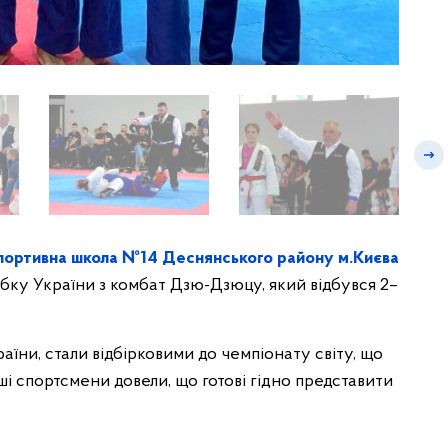
портивна школа №14 Деснянського району м.Києва
убку України з комбат Дзю-Дзюцу, який відбувся 2–
раїни, стали відбірковими до чемпіонату світу, що
аші спортсмени довели, що готові гідно представити