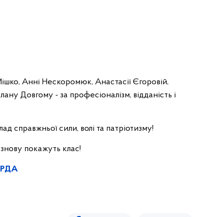
ішко, Анні Нескоромюк, Анастасії Єгоровій,
ану Довгому - за професіоналізм, відданість і
ад справжньої сили, волі та патріотизму!
і знову покажуть клас!
ї РДА