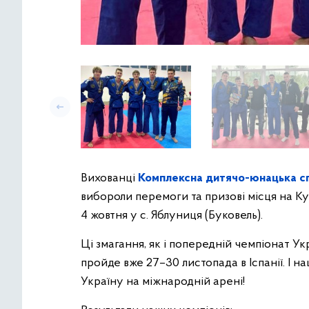
Вихованці
Комплексна дитячо-юнацька с
вибороли перемоги та призові місця на К
4 жовтня у с. Яблуниця (Буковель).
Ці змагання, як і попередній чемпіонат Ук
пройде вже 27–30 листопада в Іспанії. І н
Україну на міжнародній арені!