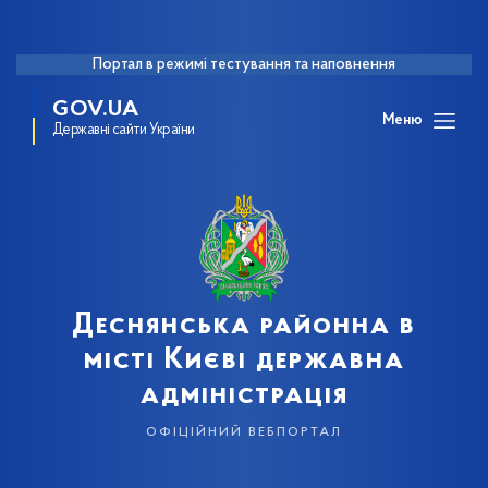
Портал в режимі тестування та наповнення
GOV.UA
Меню
Державні сайти України
Деснянська районна в
місті Києві державна
адміністрація
офіційний вебпортал