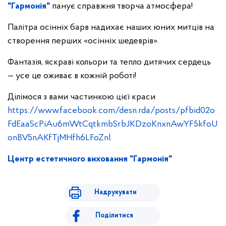
"Гармонія"
панує справжня творча атмосфера!
Палітра осінніх барв надихає наших юних митців на
створення перших «осінніх шедеврів».
Фантазія, яскраві кольори та тепло дитячих сердець
— усе це оживає в кожній роботі!
Ділімося з вами частинкою цієї краси
https://www.facebook.com/desn.rda/posts/pfbid02o
FdEaaScPiAu6mWtCqtkmbSrbJKDzoKnxnAwYF5kfoU
onBV5nAKfTjMHfh6LFoZnl
Центр естетичного виховання "Гармонія"
Надрукувати
Поділитися