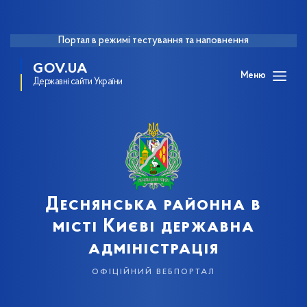
Портал в режимі тестування та наповнення
GOV.UA
Меню
Державні сайти України
Деснянська районна в
місті Києві державна
адміністрація
офіційний вебпортал