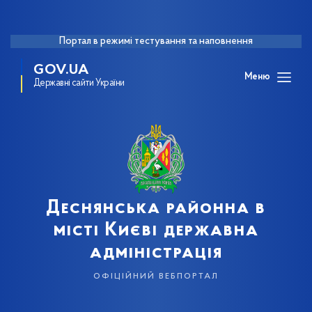
Портал в режимі тестування та наповнення
GOV.UA
Меню
Державні сайти України
Деснянська районна в
місті Києві державна
адміністрація
офіційний вебпортал