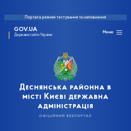
Портал в режимі тестування та наповнення
GOV.UA
Меню
Державні сайти України
Деснянська районна в
місті Києві державна
адміністрація
офіційний вебпортал