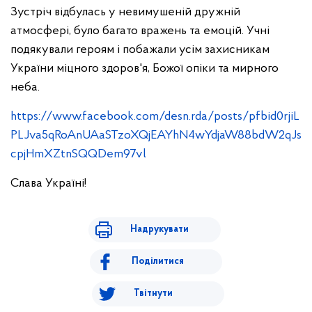
Зустріч відбулась у невимушеній дружній
атмосфері, було багато вражень та емоцій. Учні
подякували героям і побажали усім захисникам
України міцного здоров'я, Божої опіки та мирного
неба.
https://www.facebook.com/desn.rda/posts/pfbid0rjiL
PLJva5qRoAnUAaSTzoXQjEAYhN4wYdjaW88bdW2qJs
cpjHmXZtnSQQDem97vl
Слава Україні!
Надрукувати
Поділитися
Твітнути