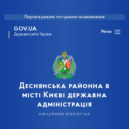
Портал в режимі тестування та наповнення
GOV.UA
Меню
Державні сайти України
Деснянська районна в
місті Києві державна
адміністрація
офіційний вебпортал