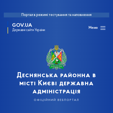
Портал в режимі тестування та наповнення
GOV.UA
Меню
Державні сайти України
Деснянська районна в
місті Києві державна
адміністрація
офіційний вебпортал