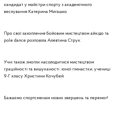
кандидат у майстри спорту з академічного
веслування Катерина Мигашко.
Про свої захоплення бойовим мистецтвом айкідо та
рole dance розповіла Алевтина Струк.
Учні також змогли насолодитися мистецтвом
граційності та вишуканості юної гімнастки, учениці
9-Г класу Христини Кочубей.
Бажаємо спортсменам нових звершень та перемог!