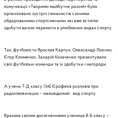
комунікації «Творимо майбутнє разом!» було
організовано зустріч гімназистів з юними
обдарованими спортсменами, які вже встигли
здобути вагомі перемоги в улюблених видах спорту.
Так, футболісти Ярослав Карпук, Олександр Лоєнко,
Єгор Клименко, Захарій Козаченко презентували
свої футбольні команди та їх здобутки і нагороди.
А учень 7-Д класу Гліб Єрофеєв розповів про
радіопеленгацію – маловідомий вид спорту.
Вразила своїми досягненнями учениця 8-Б класу –