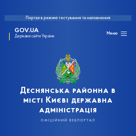
Портал в режимі тестування та наповнення
GOV.UA
Меню
Державні сайти України
Деснянська районна в
місті Києві державна
адміністрація
офіційний вебпортал