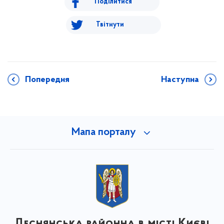
Поділитися
Твітнути
Попередня
Наступна
Мапа порталу
Деснянська районна в місті Києві