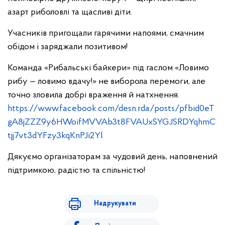
азарт риболовлі та щасливі діти.
Учасників пригощали гарячими напоями, смачним
обідом і заряджали позитивом!
Команда «Рибальські байкери» під гаслом «Ловимо
рибу — ловимо вдачу!» не виборола перемоги, але
точно зловила добрі враження й натхнення.
https://www.facebook.com/desn.rda/posts/pfbid0eT
gA8jZZZ9y6HWoifMVVAb3t8FVAUxSYGJSRDYqhmC
tjj7vt3dYFzy3kqKnPJi2Yl
Дякуємо організаторам за чудовий день, наповнений
підтримкою, радістю та спільністю!
Надрукувати