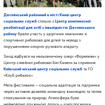
Деснянський районний в місті Києві центр
соціальних служб
спільно з
Центр комплексної
реабілітації для осіб з інвалідністю Деснянського
району
брали участь у щорічних змаганнях зі
спортивної риболовлі для дітей та молоді з
порушеннями опорно-рухового апарату.
Захід відбувся на мальовничому озері «Форелеве» у
Центр сімейної риболовлі Білі Камені за сприяння
Київський міський центр соціальних служб
та ГО
«Клуб рибалок».
Мета фестивалю — соціальна адаптація та підтримка
через активне дозвілля, командну взаємодію та тепле
спілкування на природі. Атмосфера була
неймовірно дружньою: поруч — щирі посмішки,