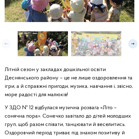
Літній сезон у закладах дошкільної освіти
Деснянського району – це не лише оздоровлення та
ігри, а й справжні пригоди, музика, навчання і, звісно,
море радості для малюків!
У ЗДО № 12 відбулася музична розвага «Літо –
сонячна пора». Сонечко завітало до дітей молодших
груп, щоб разом співати, танцювати й веселитись.
Оздоровчий період триває під знаком позитиву й