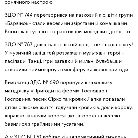
сонячного настрою!
ЗДО № 744 перетворився на казковий ліс: діти групи
«Барвінок» стали веселими звірятами й комашками.
Вони влаштували інтерактив для молодших діток – із
ЗДО № 767 довів: навіть літній дощ – не завада святу!
У музичній залі дітей розважали мультяшні герої –
пасіпаки! Танці, ігри, загадки й мильні бульбашки
створили неймовірну атмосферу казкової пригоди.
Вихованці ЗДО № 690 поринули в захопливу
мандрівку «Пригоди на фермі». Господар і
Господиня, песик Сірко та кролик Лапка показали
дітям сільське життя: годували кроликів, доїли корову,
вправно заганяли поросят до загорожі та весело
бавилися з грайливими гусятами.
А у ЗДО № 170 добігає кінця тематичний тиждень