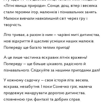
«Літні явища природи». Сонце, дощ, вітер і веселка
стали героями ігор, малюнків і пізнавальних занять.
Малюки вивчали навколишній світ через гру і
творчість.
Літо триває, а разом із ним — чарівні миті дитинства,
нові відкриття й щасливі усмішки наших малюків.
Попереду ще багато теплих пригод!
А це лише частинка яскравих літніх вражень!
Попереду — ще більше цікавого, радісного й
пізнавального. Слідкуйте за нашими пригодами далі!
У кожному садочку — своя історія літа: весела,
яскрава, незабутня. І поки Сонечко гріє, малеча
продовжує мандрувати дорогою дитинства,
сповненою гри, фантазії та добрих справ.