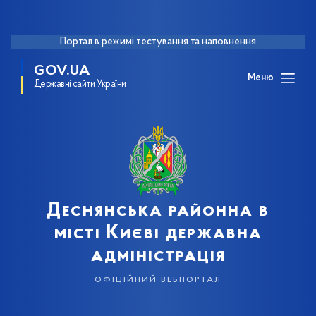
Портал в режимі тестування та наповнення
GOV.UA
Меню
Державні сайти України
Деснянська районна в
місті Києві державна
адміністрація
офіційний вебпортал