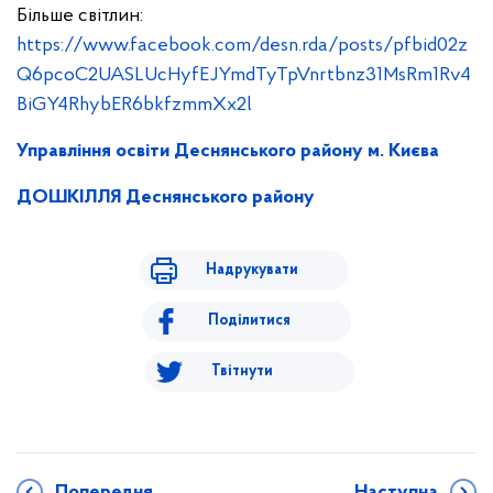
Більше світлин:
https://www.facebook.com/desn.rda/posts/pfbid02z
Q6pcoC2UASLUcHyfEJYmdTyTpVnrtbnz31MsRm1Rv4
BiGY4RhybER6bkfzmmXx2l
Управління освіти Деснянського району м. Києва
ДОШКІЛЛЯ Деснянського району
Надрукувати
Поділитися
Твітнути
Попередня
Наступна