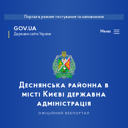
Портал в режимі тестування та наповнення
GOV.UA
Меню
Державні сайти України
Деснянська районна в
місті Києві державна
адміністрація
офіційний вебпортал