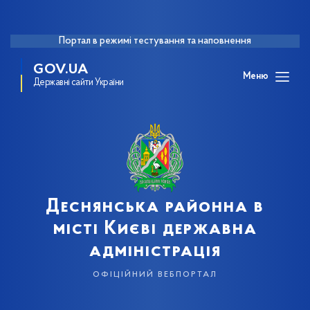
Портал в режимі тестування та наповнення
GOV.UA
Меню
Державні сайти України
Деснянська районна в
місті Києві державна
адміністрація
офіційний вебпортал