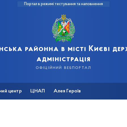
Портал в режимі тестування та наповнення
нська районна в місті Києві де
адміністрація
офіційний вебпортал
ний центр
ЦНАП
Алея Героїв