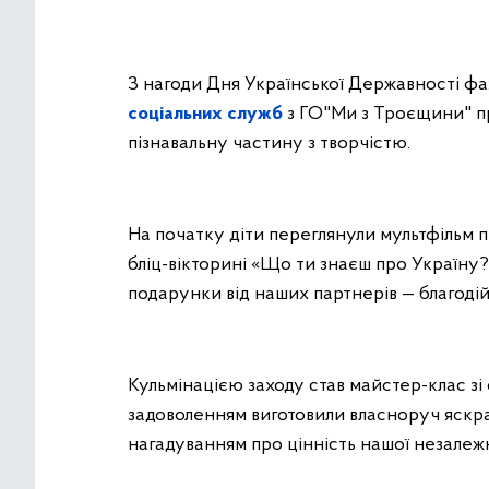
З нагоди Дня Української Державності фа
соціальних служб
з ГО"Ми з Троєщини" пр
пізнавальну частину з творчістю.
На початку діти переглянули мультфільм п
бліц-вікторині «Що ти знаєш про Україну?
подарунки від наших партнерів — благод
Кульмінацією заходу став майстер-клас зі 
задоволенням виготовили власноруч яскрав
нагадуванням про цінність нашої незалежн