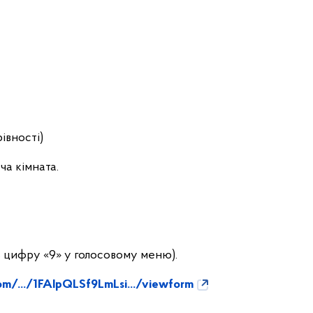
івності)
ча кімната.
ь цифру «9» у голосовому меню).
om/.../1FAIpQLSf9LmLsi.../viewform