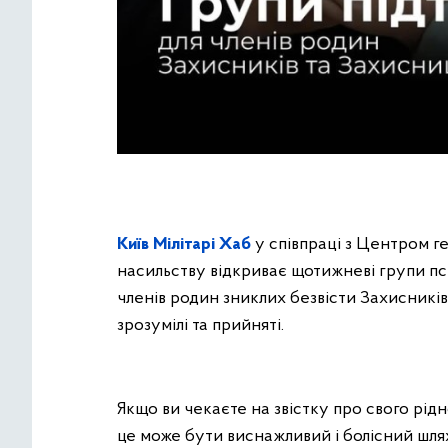
Київ Мілітарі Хаб
у співпраці з Центром ге
насильству відкриває щотижневі групи пси
членів родин зниклих безвісти Захисників
зрозумілі та прийняті.
Якщо ви чекаєте на звістку про свого рід
це може бути виснажливий і болісний шлях