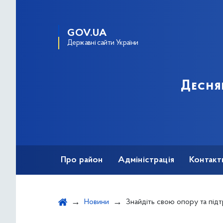
GOV.UA
Державні сайти України
Десня
Про район
Адміністрація
Контакт
Новини
Знайдіть свою опору та підтримку: групи для членів сімей зникл