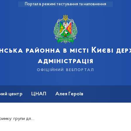
Портал в режимі тестування та наповнення
нська районна в місті Києві де
адміністрація
офіційний вебпортал
ний центр
ЦНАП
Алея Героїв
их безвісти Захисників та Захисниць