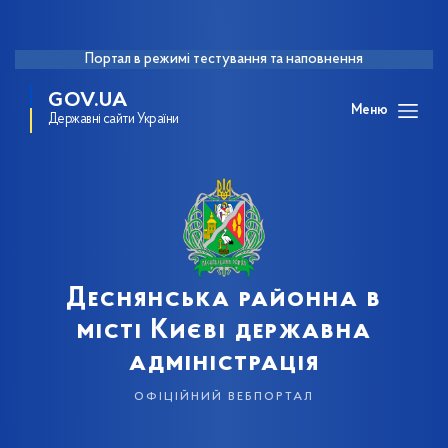
Портал в режимі тестування та наповнення
GOV.UA
Меню
Державні сайти України
Деснянська районна в
місті Києві державна
адміністрація
офіційний вебпортал