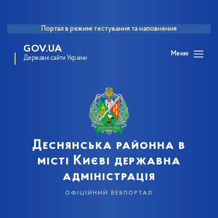
Портал в режимі тестування та наповнення
GOV.UA
Меню
Державні сайти України
Деснянська районна в
місті Києві державна
адміністрація
офіційний вебпортал