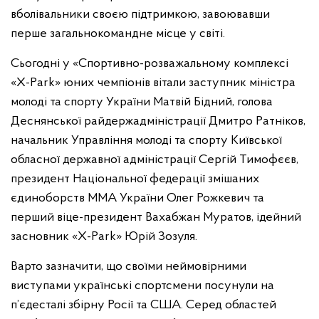
вболівальники своєю підтримкою, завоювавши
перше загальнокомандне місце у світі.
Сьогодні у «Спортивно-розважальному комплексі
«X-Park» юних чемпіонів вітали заступник міністра
молоді та спорту України Матвій Бідний, голова
Деснянської райдержадміністрації Дмитро Ратніков,
начальник Управління молоді та спорту Київської
обласної державної адміністрації Сергій Тимофєєв,
президент Національної федерації змішаних
єдиноборств MMA України Олег Рожкевич та
перший віце-президент Вахабжан Муратов, ідейний
засновник «X-Park» Юрій Зозуля.
Варто зазначити, що своїми неймовірними
виступами українські спортсмени посунули на
п’єдесталі збірну Росії та США. Серед областей