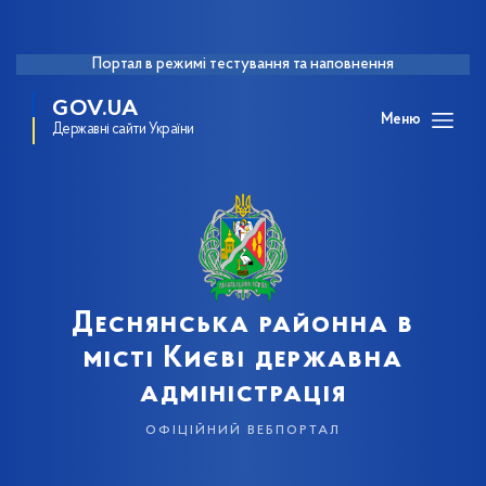
Портал в режимі тестування та наповнення
GOV.UA
Меню
Державні сайти України
Деснянська районна в
місті Києві державна
адміністрація
офіційний вебпортал