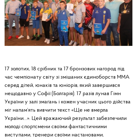
17 золотих, 18 срібних та 17 бронзових нагород під
час чемпіонату світу зі змішаних єдиноборств ММА
серед дітей, юнаків та юніорів, який завершився
нещодавно у Софії (Болгарія). 17 разів лунав Гімн
України у залі змагань і кожен учасник цього дійства
міг напам’ять вивчити текст «Ще не вмерла
України…». Цей вражаючий результат забезпечили
молоді спортсмени своїми фантастичними
виступами, тренери своїми настановами,