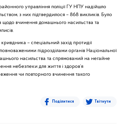
районного управління поліції ГУ НПУ надійшло
льством, з них підтвердилося – 868 викликів. Було
в щодо вчинення домашнього насильства та
писів.
ривдника – спеціальний захід протидії
повноваженими підрозділами органів Національної
омашнього насильства та спрямований на негайне
ння небезпеки для життя і здоров’я
вження чи повторного вчинення такого
Поділитися
Твітнути