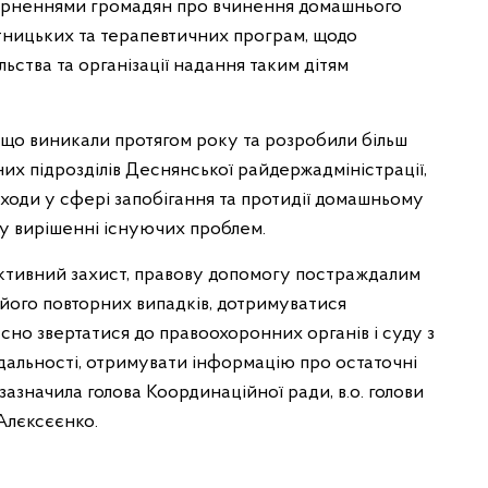
зверненнями громадян про вчинення домашнього
ітницьких та терапевтичних програм, щодо
льства та організації надання таким дітям
 що виникали протягом року та розробили більш
их підрозділів Деснянської райдержадміністрації,
аходи у сфері запобігання та протидії домашньому
, у вирішенні існуючих проблем.
ективний захист, правову допомогу постраждалим
 його повторних випадків, дотримуватися
сно звертатися до правоохоронних органів і суду з
дальності, отримувати інформацію про остаточні
зазначила голова Координаційної ради, в.о. голови
Алєксєєнко.