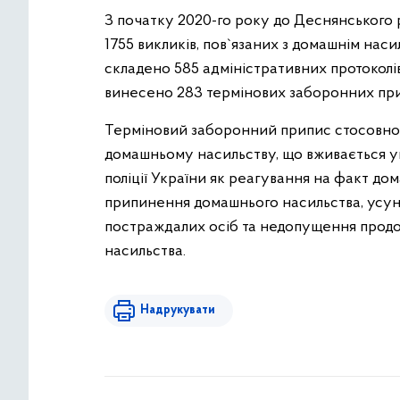
З початку 2020-го року до Деснянського 
1755 викликів, пов`язаних з домашнім наси
складено 585 адміністративних протоколі
винесено 283 термінових заборонних при
Терміновий заборонний припис стосовно к
домашньому насильству, що вживається у
поліції України як реагування на факт д
припинення домашнього насильства, усуне
постраждалих осіб та недопущення продо
насильства.
Надрукувати