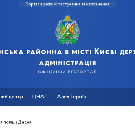
Портал в режимі тестування та наповнення
нська районна в місті Києві де
адміністрація
офіційний вебпортал
ний центр
ЦНАП
Алея Героїв
 755 викликів щодо домашнього насильства