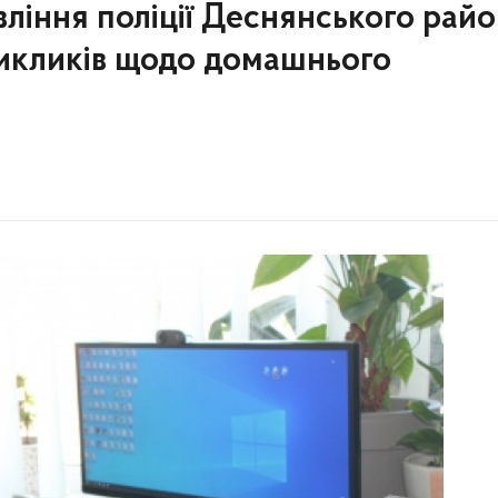
вління поліції Деснянського рай
викликів щодо домашнього