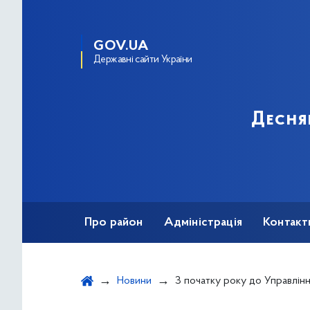
GOV.UA
Державні сайти України
Десня
Про район
Адміністрація
Контакт
Новини
З початку року до Управління поліції Деснянського району надійшло 1 тисяча