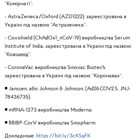
“Комірнаті”;
- AstraZeneca/Oxford (AZD1222), зареєстрована в
Україні під назвою “Астразенека”;
- Covishield (ChAdOx1_nCoV-19) виробництва Serum
Institute of India, зареєстрована в Україні під назвою
“Ковішелд”;
- CoronaVac виробництва Sinovac Biotech,
зареєстрована в Україні під назвою “Коронавак”;
◾ Janssen, або Johnson & Johnson, (Ad26.COV2.S, JNJ-
78436735);
◾ mRNA-1273 виробництва Moderna;
◾ BBIBP-CorV виробництва Sinopharm.
Докладніше:
https://bit.ly/3cKSqFK