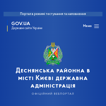
Портал в режимі тестування та наповнення
GOV.UA
Меню
Державні сайти України
Деснянська районна в
місті Києві державна
адміністрація
офіційний вебпортал