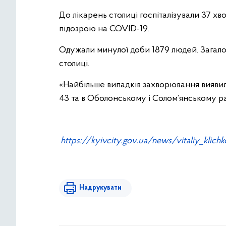
До лікарень столиці госпіталізували 37 хв
підозрою на COVID-19.
Одужали минулої доби 1879 людей. Загал
столиці.
«Найбільше випадків захворювання виявил
43 та в Оболонському і Солом’янському рай
https://kyivcity.gov.ua/news/vitaliy_klic
Надрукувати