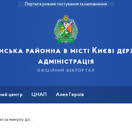
Портал в режимі тестування та наповнення
нська районна в місті Києві де
адміністрація
офіційний вебпортал
ний центр
ЦНАП
Алея Героїв
256 хворих на коронавірус