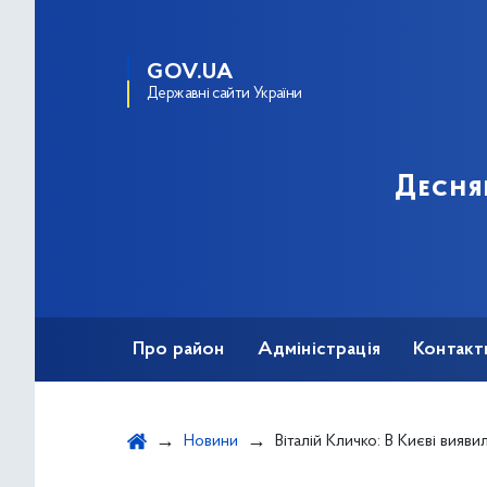
GOV.UA
Державні сайти України
Десня
Про район
Адміністрація
Контакт
Новини
Віталій Кличко: В Києві виявили за минулу добу 