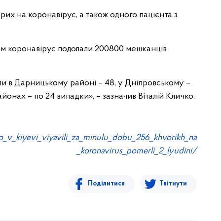
орих на коронавірус, а також одного пацієнта з
ом коронавірус подолали 200800 мешканців
и в Дарницькому районі – 48, у Дніпровському –
онах – по 24 випадки», – зазначив Віталій Кличко.
hko_v_kiyevi_viyavili_za_minulu_dobu_256_khvorikh_na
_koronavirus_pomerli_2_lyudini/
Поділитися
Твітнути