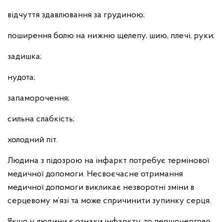
відчуття здавлювання за грудиною;
поширення болю на нижню щелепу, шию, плечі, руки;
задишка;
нудота;
запаморочення;
сильна слабкість;
холодний піт.
Людина з підозрою на інфаркт потребує термінової
медичної допомоги. Несвоєчасне отримання
медичної допомоги викликає незворотні зміни в
серцевому м’язі та може спричинити зупинку серця.
Якщо у людини є ознаки інфаркту, то першочергово