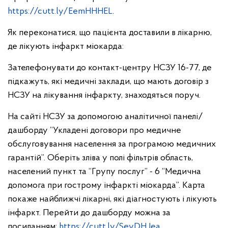
https://cutt.ly/EemHHHEL
.
Як переконатися, що пацієнта доставили в лікарню,
де лікують інфаркт міокарда:
Зателефонувати до контакт-центру НСЗУ 16-77, де
підкажуть, які медичні заклади, що мають договір з
НСЗУ на лікування інфаркту, знаходяться поруч.
На сайті НСЗУ за допомогою аналітичної панелі/
дашборду “Укладені договори про медичне
обслуговування населення за програмою медичних
гарантій”. Оберіть зліва у полі фільтрів область,
населений пункт та “Групу послуг” - 6 “Медична
допомога при гострому інфаркті міокарда”. Карта
покаже найближчі лікарні, які діагностують і лікують
інфаркт. Перейти до дашборду можна за
посиланням:
https://cutt.ly/SevDHJea