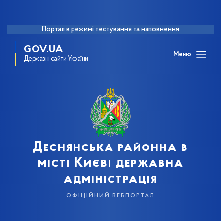
Портал в режимі тестування та наповнення
GOV.UA
Меню
Державні сайти України
Деснянська районна в
місті Києві державна
адміністрація
офіційний вебпортал