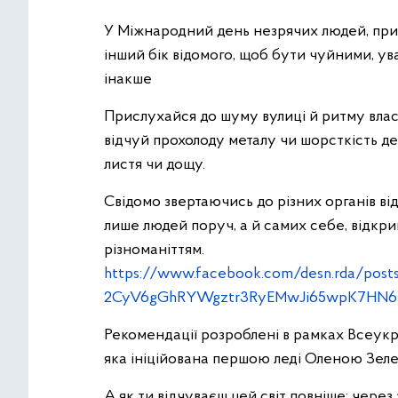
У Міжнародний день незрячих людей, прий
інший бік відомого, щоб бути чуйними, ув
інакше
Прислухайся до шуму вулиці й ритму влас
відчуй прохолоду металу чи шорсткість де
листя чи дощу.
Свідомо звертаючись до різних органів ві
лише людей поруч, а й самих себе, відкри
різноманіттям.
https://www.facebook.com/desn.rda/p
2CyV6gGhRYWgztr3RyEMwJi65wpK7HN6
Рекомендації розроблені в рамках Всеукр
яка ініційована першою леді Оленою Зел
А як ти відчуваєш цей світ повніше: через 