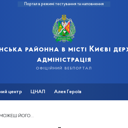
Портал в режимі тестування та наповнення
нська районна в місті Києві де
адміністрація
офіційний вебпортал
ний центр
ЦНАП
Алея Героїв
Ш ЙОГО ПОБАЧИТИ?