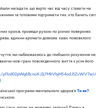
шли нагадати, що варто час від часу ставати на
ажними та готовими підтримати тих, хто бачить світ
них кроків, проведи рукою по різних поверхнях:
рева, вдихни аромати довкола: кави, пожовклого
дчуття, ми наближаємось до глибшого розуміння не
ваючи нові грані повсякденного життя з усім його
osts/pfbid02pWq6RcnoXJ2j7MkVbjMS4odJSZvWV7wU
l
аїнської програми ментального здоров’я
Ти як?
,
енською.
зір, слух, дотик чи, можливо, запахи? Ділись в