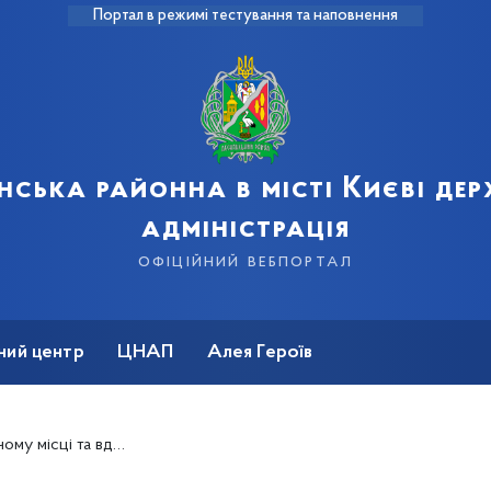
Портал в режимі тестування та наповнення
нська районна в місті Києві де
адміністрація
офіційний вебпортал
ний центр
ЦНАП
Алея Героїв
 місці та вдома?