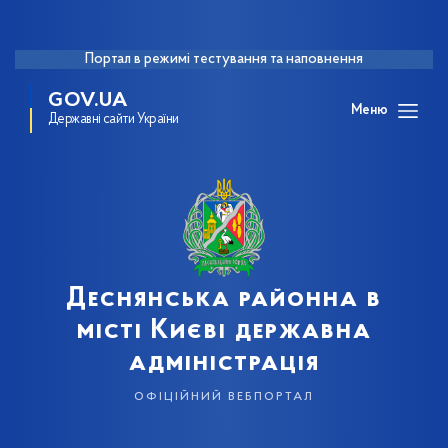
Портал в режимі тестування та наповнення
GOV.UA
Меню
Державні сайти України
Деснянська районна в
місті Києві державна
адміністрація
офіційний вебпортал