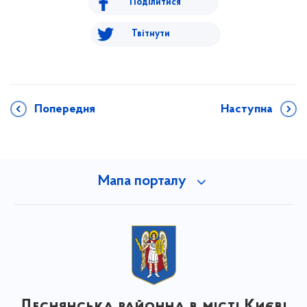
Поділитися
Твітнути
Попередня
Наступна
Мапа порталу
Деснянська районна в місті Києві