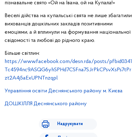
пізнавальне свято «Ой на Івана, ой на Купала!»
Веселі дійства на купальські свята не лише збагатили
вихованців дошкільних закладів позитивними
емоціями, а й вплинули на формування національної
свідомості та любові до рідного краю.
Більше світлин:
https://www.facebook.com/desn.rda/posts/pfbid0341
Tc4594nc9ASQG6yhSPHd7CSFna7SJrPkCPsvXsPs7tPr
zt2A4j5aExUPNTnzqpl
Управління освіти Деснянського району м. Києва
ДОШКІЛЛЯ Деснянського району
Надрукувати