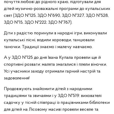
почуття любові до рідного краю, підготували для
дітей музично-розважальні програми до купальських
свят (ЗДО №125, ЗДО №690, ЗДО №327, ЗДО №528,
ЗДО №15, ЗДО №222, ЗДО №767).
Діти з радістю поринули в народні ігри, виконували
купальські пісні, водили хороводи, танцювали
таночки. Традиції знаємо і малечу навчаємо.
А у ЗДО №125 до дня Івана Купала провели ще й
спортивні розваги: малята змагалися і плели віночки.
Усі учасники заходу отримали гарний настрій та
задоволення!
Продовжують знайомити дітей з народними
традиціями та звичаями і у ЗДО №519: вихователі
садочку у тісній співпраці із працівниками бібліотеки
для дітей на Лісовому масиві провели веселе та