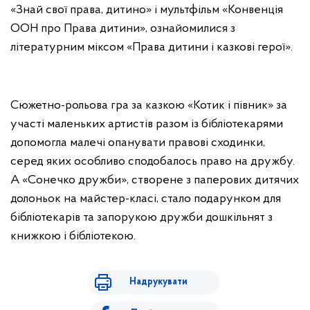
«Знай свої права, дитино» і мультфільм «Конвенція
ООН про Права дитини», ознайомилися з
літературним міксом «Права дитини і казкові герої».
Сюжетно-рольова гра за казкою «Котик і півник» за
участі маленьких артистів разом із бібліотекарями
допомогла малечі опанувати правові сходинки,
серед яких особливо сподобалось право на дружбу.
А «Сонечко дружби», створене з паперових дитячих
долоньок на майстер-класі, стало подарунком для
бібліотекарів та запорукою дружби дошкільнят з
книжкою і бібліотекою.
Надрукувати