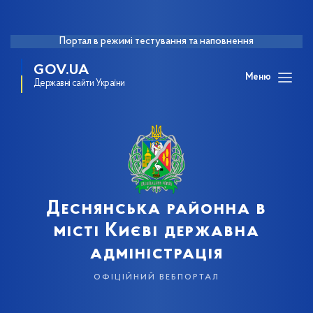
Портал в режимі тестування та наповнення
GOV.UA
Меню
Державні сайти України
Деснянська районна в
місті Києві державна
адміністрація
офіційний вебпортал