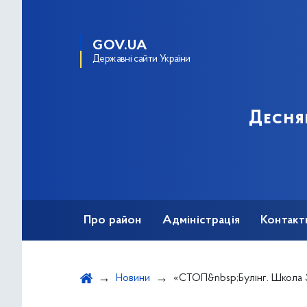
GOV.UA
Державні сайти України
Десня
Про район
Адміністрація
Контакт
Новини
«СТОП&nbsp;Булінг. Школа