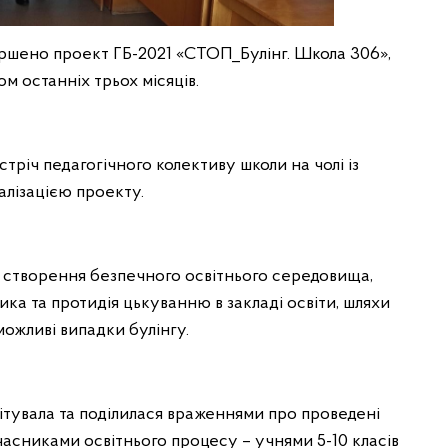
ршено проект ГБ-2021 «СТОП_Булінг. Школа 306»,
м останніх трьох місяців.
тріч педагогічного колективу школи на чолі із
лізацією проекту.
 – створення безпечного освітнього середовища,
тика та протидія цькуванню в закладі освіти, шляхи
ожливі випадки булінгу.
ітувала та поділилася враженнями про проведені
учасниками освітнього процесу – учнями 5-10 класів