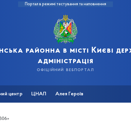
Портал в режимі тестування та наповнення
нська районна в місті Києві де
адміністрація
офіційний вебпортал
ний центр
ЦНАП
Алея Героїв
 306»