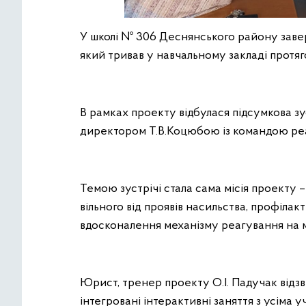
У школі № 306 Деснянського району заве
який тривав у навчальному закладі протяго
В рамках проекту відбулася підсумкова зус
директором Т.В.Коцюбою із командою реа
Темою зустрічі стала сама місія проекту
вільного від проявів насильства, профілак
вдосконалення механізму реагування на м
Юрист, тренер проекту О.І. Падучак відзв
інтегровані інтерактивні заняття з усіма 