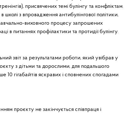
 тренінгів), присвячених темі булінгу та конфліктам.
в школі з впровадження антибулінгової політики,
навчально-виховного процесу запрошених
раці в питаннях профілактики та протидії булінгу.
ний звіт за результатами роботи, який увібрав у
роєкту з дітьми та дорослими, для подальшого
ше 10 гігабайтів яскравих і сповнених спогадами
нням проєкту не закінчується співпраця і