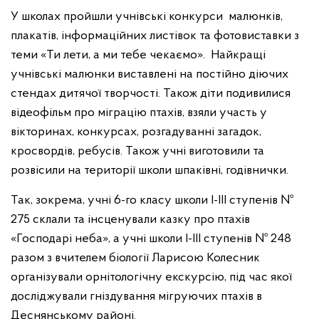
У школах пройшли учнівські конкурси малюнків,
плакатів, інформаційних листівок та фотовиставки з
теми «Ти лети, а ми тебе чекаємо». Найкращі
учнівські малюнки виставлені на постійно діючих
стендах дитячої творчості. Також діти подивилися
відеофільм про міграцію птахів, взяли участь у
вікторинах, конкурсах, розгадуванні загадок,
кросвордів, ребусів. Також учні виготовили та
розвісили на території школи шпаківні, годівнички.
Так, зокрема, учні 6-го класу школи І-ІІІ ступенів №
275 склали та інсценували казку про птахів
«Господарі неба», а учні школи І-ІІІ ступенів № 248
разом з вчителем біології Ларисою Колесник
організували орнітологічну екскурсію, під час якої
досліджували гніздування мігруючих птахів в
Деснянському районі.