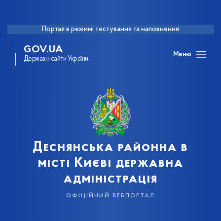
Портал в режимі тестування та наповнення
GOV.UA
Меню
Державні сайти України
Деснянська районна в
місті Києві державна
адміністрація
офіційний вебпортал