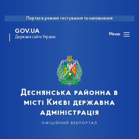
Портал в режимі тестування та наповнення
GOV.UA
Меню
Державні сайти України
Деснянська районна в
місті Києві державна
адміністрація
офіційний вебпортал