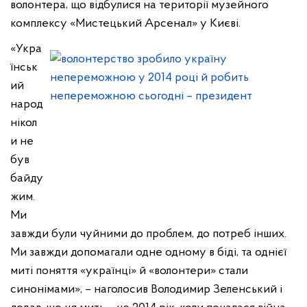
волонтера, що відбулися на території музейного
комплексу «Мистецький Арсенал» у Києві.
«Укра
їнськ
ий
народ
нікол
и не
був
байду
жим.
Ми
завжди були чуйними до проблем, до потреб інших.
Ми завжди допомагали одне одному в біді, та однієї
миті поняття «українці» й «волонтери» стали
синонімами», – наголосив Володимир Зеленський і