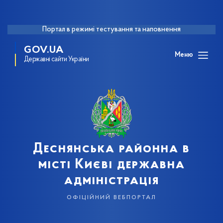
Портал в режимі тестування та наповнення
GOV.UA
Меню
Державні сайти України
Деснянська районна в
місті Києві державна
адміністрація
офіційний вебпортал