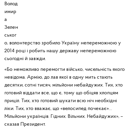
Волод
имир
а
Зелен
ськог
о, волонтерство зробило Україну непереможною у
2014 році і робить нашу державу непереможною
сьогодні й завжди.
«Бо неможливо перемогти військо, чисельність якого
невідома. Армію, до лав якої в одну мить стають
десятки, сотні тисяч, мільйони небайдужих. Тих, хто
готовий віддати все, що є, тому що обіцяв хлопцям
приціл. Тих, хто готовий шукати всю ніч необхідні
ліки. Тих, хто вважає, що «велосипед почекає»…
Мільйони українців. Гідних. Вільних. Небайдужих», –
сказав Президент.