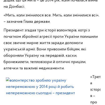
додав, що ця мить – це 2014 рік, коли почалася війна
на Донбасі.
«Мить, коли змінилося все. Мить, коли змінилися всі»,
– зазначив Глава держави.
Президент згадав три історії волонтерів, котрі з
початком збройної агресії проти України полишили
своє звичне мирне життя заради допомоги
українській армії. Вони привозили бійцям, які
обороняли Україну на передовій, каски,
бронежилети, тепловізори й оптичні приціли,
аптечки та важливі медикаменти.
«Трет
я
історі
я –
про