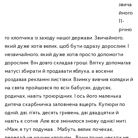
звича
йного
11-
річно
го хлопчика із заходу нашої держави. Звичайного,
який дуже хотів велик, щоб бути одразу дорослим. І
незвичайного, який дуже хотів просто допомогти
дорослим. Він довго складав гроші. Влітку допомагав
матусі збирати й продавати яблука, а восени
роздавав рекламні листівки. Взимку вивчив колядки й
на свята пройшовся по всіх бабусях, дідусях,
родичах, навіть троюрідних. І ось його маленька
дитяча скарбничка заповнена вщерть. Купюри по
одній, дві, п’ять, десять гривень, дві двадцятки й
навіть є сотня. Але все змінилося знову однієї миті.
«Мам, я тут подумав… Мабуть, велик почекає,
передай це нашим хлопцям… Вони точно чекати не