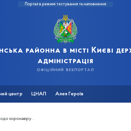
Портал в режимі тестування та наповнення
нська районна в місті Києві де
адміністрація
офіційний вебпортал
ний центр
ЦНАП
Алея Героїв
русної хвороби COVID-19