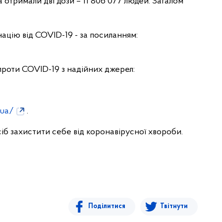
а отримали дві дози – 11 806 077 людей. Загалом
ацію від COVID-19 - за посиланням:
роти COVID-19 з надійних джерел:
.ua/
.
б захистити себе від коронавірусної хвороби.
Поділитися
Твітнути