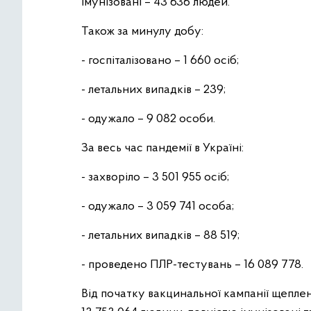
імунізовані – 43 636 людей.
Також за минулу добу:
- госпіталізовано – 1 660 осіб;
- летальних випадків – 239;
- одужало – 9 082 особи.
За весь час пандемії в Україні:
- захворіло – 3 501 955 осіб;
- одужало – 3 059 741 особа;
- летальних випадків – 88 519;
- проведено ПЛР-тестувань – 16 089 778.
Від початку вакцинальної кампанії щеплен