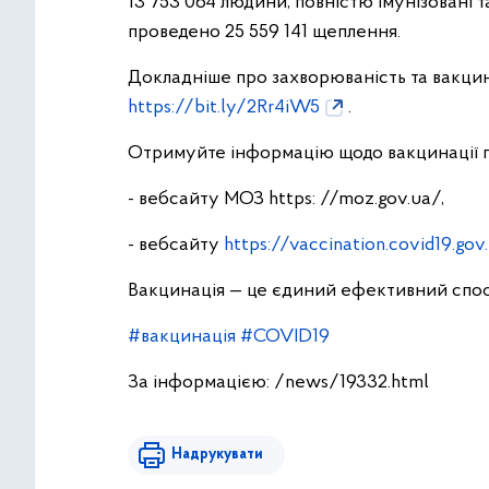
13 753 064 людини, повністю імунізовані т
проведено 25 559 141 щеплення.
Докладніше про захворюваність та вакцин
https://bit.ly/2Rr4iW5
.
Отримуйте інформацію щодо вакцинації п
- вебсайту МОЗ https: //moz.gov.ua/,
- вебсайту
https://vaccination.covid19.gov
Вакцинація — це єдиний ефективний спосі
#вакцинація
#COVID19
За інформацією: /news/19332.html
Надрукувати