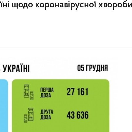
аїні щодо коронавірусної хвороб