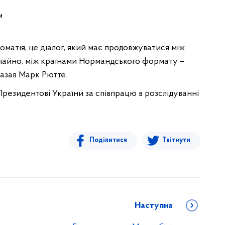
м
оматія, це діалог, який має продовжуватися між
ичайно, між країнами Нормандського формату –
азав Марк Рютте.
резидентові України за співпрацю в розслідуванні
Поділитися
Твітнути
Наступна