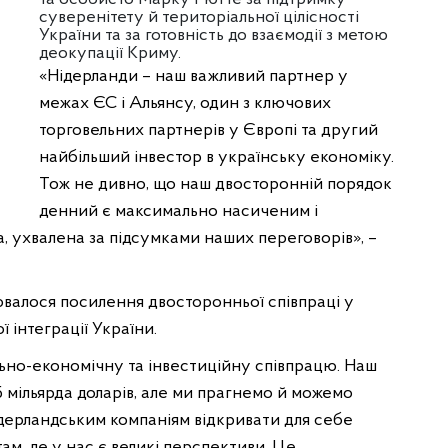
суверенітету й територіальної цілісності
України та за готовність до взаємодії з метою
деокупації Криму.
«Нідерланди – наш важливий партнер у
межах ЄС і Альянсу, один з ключових
торговельних партнерів у Європі та другий
найбільший інвестор в українську економіку.
Тож не дивно, що наш двосторонній порядок
денний є максимально насиченим і
ва, ухвалена за підсумками наших переговорів», –
рювалося посилення двосторонньої співпраці у
 інтеграції України.
льно-економічну та інвестиційну співпрацю. Наш
5 мільярда доларів, але ми прагнемо й можемо
ідерландським компаніям відкривати для себе
там, де у нас є великі перспективи. Це