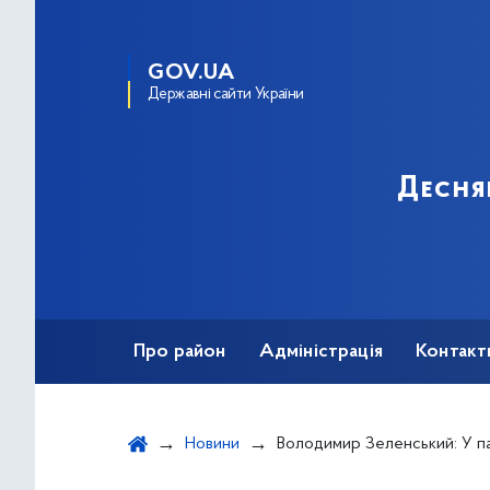
GOV.UA
Державні сайти України
Десня
Про район
Адміністрація
Контакт
Новини
Володимир Зеленський: У партнерстві України та Нідерланд