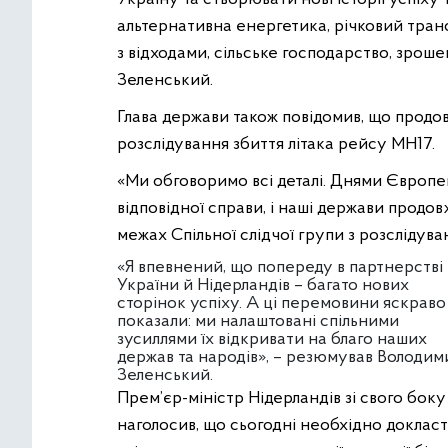
альтернативна енергетика, річковий тра
з відходами, сільське господарство, зроше
Зеленський.
Глава держави також повідомив, що прод
розслідування збиття літака рейсу MH17.
«Ми обговоримо всі деталі. Днями Європе
відповідної справи, і наші держави продо
межах Спільної слідчої групи з розслідуван
«Я впевнений, що попереду в партнерстві
України й Нідерландів – багато нових
сторінок успіху. А ці перемовини яскраво
показали: ми налаштовані спільними
зусиллями їх відкривати на благо наших
держав та народів», – резюмував Володим
Зеленський.
Прем’єр-міністр Нідерландів зі свого боку
наголосив, що сьогодні необхідно доклас