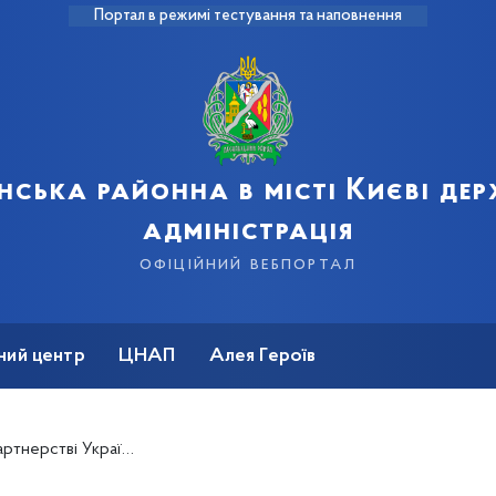
Портал в режимі тестування та наповнення
нська районна в місті Києві де
адміністрація
офіційний вебпортал
ний центр
ЦНАП
Алея Героїв
ів – багато нових сторінок успіху