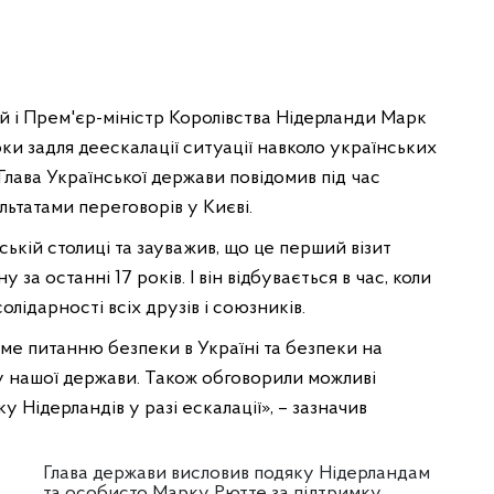
 і Прем'єр-міністр Королівства Нідерланди Марк
и задля деескалації ситуації навколо українських
Глава Української держави повідомив під час
льтатами переговорів у Києві.
ькій столиці та зауважив, що це перший візит
за останні 17 років. І він відбувається в час, коли
лідарності всіх друзів і союзників.
аме питанню безпеки в Україні та безпеки на
у нашої держави. Також обговорили можливі
у Нідерландів у разі ескалації», – зазначив
Глава держави висловив подяку Нідерландам
та особисто Марку Рютте за підтримку