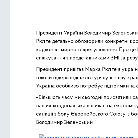
Президент України Володимир Зеленський
Рютте детально обговорили конкретні крок
кордонів і мирного врегулювання. Про це 
спілкування з представниками ЗМІ за резу
Президент привітав Марка Рютте в українс
голови нідерландського уряду в нашу країну 
Україна особливо потребує підтримки та со
«Більшість часу ми сьогодні присвятили с
наших кордонах, яка впливає на економік
санкції з боку Європейського Союзу, з бок
Володимир Зеленський.