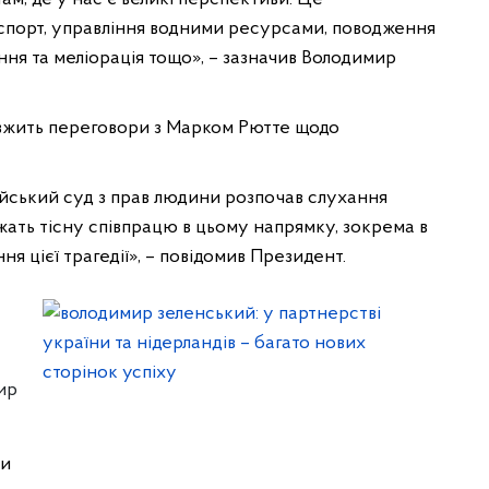
нспорт, управління водними ресурсами, поводження
ння та меліорація тощо», – зазначив Володимир
овжить переговори з Марком Рютте щодо
йський суд з прав людини розпочав слухання
вжать тісну співпрацю в цьому напрямку, зокрема в
ня цієї трагедії», – повідомив Президент.
ир
ти