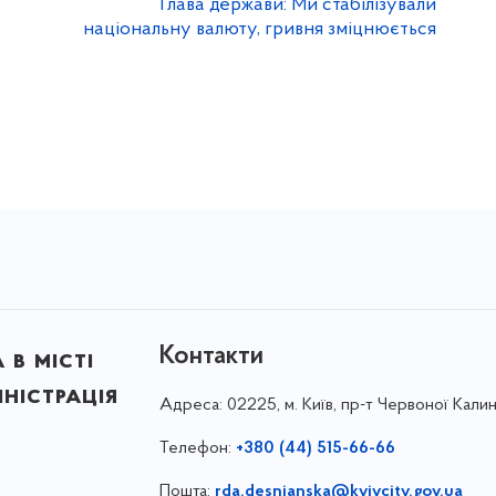
Глава держави: Ми стабілізували
національну валюту, гривня зміцнюється
Контакти
в місті
ністрація
Адреса:
02225, м. Київ, пр-т Червоної Калин
Телефон:
+380 (44) 515-66-66
Пошта:
rda.desnianska@kyivcity.gov.ua