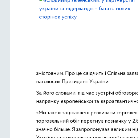
змістовним. Про це свідчить і Спільна зая
наголосив Президент України.
За його словами, під час зустрічі обгово
напрямку європейської та євроатлантичної
«Ми також зацікавлені розвивати торгове
торговельний обіг перетнув позначку у 2,
значно більше. Я запропонував великим н
Україну та створювати нові історії успіху 