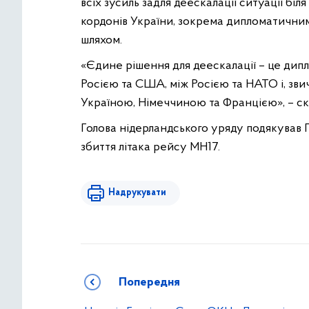
всіх зусиль задля деескалації ситуації біля
кордонів України, зокрема дипломатични
шляхом.
«Єдине рішення для деескалації – це дипл
Росією та США, між Росією та НАТО і, зв
Україною, Німеччиною та Францією», – ск
Голова нідерландського уряду подякував П
збиття літака рейсу МН17.
Надрукувати
Попередня